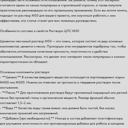
считается одним из самых популярных в строительной отрасли, а также получите
практические рекомендации по его правильному применению. Если вы хотите понять,
подходит ли раствор М50 для вашего проекта, или научиться работать с ним
эффективнее, эта статья станет для вас полезным руководством.
Особенности состава и свойств Раствора ЦПС М50
Цементно-песчаный раствор М50 — это смесь, которая состоит из двух основных
компонентов: цемента и песка. Пропорции этих ингредиентов подобраны так, чтобы
обеспечить оптимальное сочетание прочности, пластичности и удобства
использования. Рассмотрим, что делает этот материал таким популярным и какими
характеристиками он обладает.
Основные компоненты раствора
- **Цемент.** В качестве вяжущего вещества используется портландцемент марки
М400 или М500. Именно он отвечает за прочность и твердение раствора после
застывания.
- **Песок.** Для приготовления раствора берут просеянный карьерный или речной
песок без примесей глины и органических веществ. Размер фракций обычно
составляет 1,5–2 мм.
- **Вода.** Качество воды также важно: она должна быть чистой, без масел,
химических примесей или загрязнений.
- **Добавки (при необходимости).** Иногда в состав добавляют пластификаторы
для улучшения эластичности или противоморозные добавки для работы в холодное