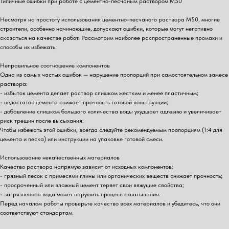
Типичные ошибки при работе с цементно-песчаным раствором М50
Несмотря на простоту использования цементно-песчаного раствора М50, многие
строители, особенно начинающие, допускают ошибки, которые могут негативно
сказаться на качестве работ. Рассмотрим наиболее распространенные промахи и
способы их избежать.
Неправильное соотношение компонентов
Одна из самых частых ошибок — нарушение пропорций при самостоятельном замесе
раствора:
- избыток цемента делает раствор слишком жестким и менее пластичным;
- недостаток цемента снижает прочность готовой конструкции;
- добавление слишком большого количества воды ухудшает адгезию и увеличивает
риск трещин после высыхания.
Чтобы избежать этой ошибки, всегда следуйте рекомендуемым пропорциям (1:4 для
цемента и песка) или инструкции на упаковке готовой смеси.
Использование некачественных материалов
Качество раствора напрямую зависит от исходных компонентов:
- грязный песок с примесями глины или органических веществ снижает прочность;
- просроченный или влажный цемент теряет свои вяжущие свойства;
- загрязненная вода может нарушить процесс схватывания.
Перед началом работы проверьте качество всех материалов и убедитесь, что они
соответствуют стандартам.