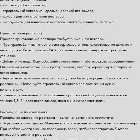
- чистая вода без примесей;
- строительный миксер или дрель с насадкой для замеса;
- емкость для приготовления раствора;
- инструменты для нанесения: мастерок, шпатель, правило или терка.
Приготовление раствора
Процесс приготовления раствора требует внимания к деталям:
- Пропорции. Если вы готовите раствор самостоятельно, соотношение цемента и
песка должно быть примерно 1:4. Для готовых смесей следуйте инструкции на
упаковке.
- Добавление воды. Воду добавляйте постепенно, чтобы избежать переувлажнения.
Оптимальная консистенция — густая сметана, которая хорошо держит форму, но
легко наносится.
- Тщательное перемешивание. Раствор должен быть однородным, без комков и
расслоений. Используйте строительный миксер для достижения нужной
консистенции.
- Время использования. Приготовленный раствор необходимо использовать в
течение 1,5–2 часов после замеса, пока он не начал застывать.
Рекомендации по нанесению
Правильное нанесение раствора — залог качественного результата:
- Подготовка поверхности. Убедитесь, что основание очищено от пыли, грязи и жира.
При необходимости смочите поверхность водой, чтобы предотвратить быстрое
впитывание влаги из раствора.
- Равномерное нанесение. Наносите раствор тонким слоем, равномерно