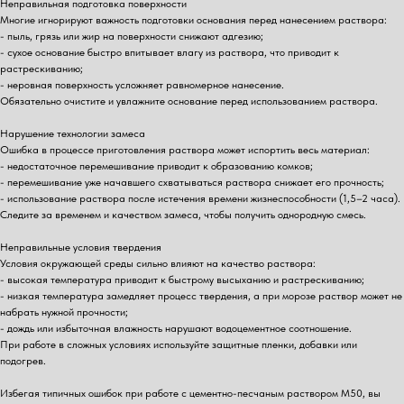
Неправильная подготовка поверхности
Многие игнорируют важность подготовки основания перед нанесением раствора:
- пыль, грязь или жир на поверхности снижают адгезию;
- сухое основание быстро впитывает влагу из раствора, что приводит к
растрескиванию;
- неровная поверхность усложняет равномерное нанесение.
Обязательно очистите и увлажните основание перед использованием раствора.
Нарушение технологии замеса
Ошибка в процессе приготовления раствора может испортить весь материал:
- недостаточное перемешивание приводит к образованию комков;
- перемешивание уже начавшего схватываться раствора снижает его прочность;
- использование раствора после истечения времени жизнеспособности (1,5–2 часа).
Следите за временем и качеством замеса, чтобы получить однородную смесь.
Неправильные условия твердения
Условия окружающей среды сильно влияют на качество раствора:
- высокая температура приводит к быстрому высыханию и растрескиванию;
- низкая температура замедляет процесс твердения, а при морозе раствор может не
набрать нужной прочности;
- дождь или избыточная влажность нарушают водоцементное соотношение.
При работе в сложных условиях используйте защитные пленки, добавки или
подогрев.
Избегая типичных ошибок при работе с цементно-песчаным раствором М50, вы