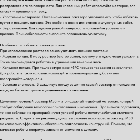
распределяя его по поверхности. Для кладочных работ используйте мастерок, для
стяжек — правило или терку.
- Уплотнение материала. После нанесения раствора уплотните его, чтобы избежать
пустот и повысить адгезию. Это особенно важно для стяжек и штукатурных работ.
- Выравнивание. Для создания ровной поверхности используйте уровень или
правило. При необходимости выполните дополнительную затирку.
Особенности работы в разных условиях
При использовании раствора важно учитывать внешние факторы:
- Жаркая погода. В жару раствор быстро сохнет, поэтому его нужно чаще увлажнять.
Также рекомендуется работать в утренние или вечерние часы.
- Холодная погода. При температуре ниже +5°C процесс твердения замедляется.
Для работы в таких условиях используйте противоморозные добавки или
подогревайте материалы.
- Высокая влажность. В дождливую погоду защитите свежий раствор от попадания
воды, чтобы не нарушить водоцементное соотношение.
Цементно-песчаный раствор М50 — это надежный и удобный материал, который
требует соблюдения технологии приготовления и нанесения. Правильная подготовка,
точное соблюдение пропорций и учет условий работы помогут добиться отличного
результата. Следуя этим рекомендациям, вы сможете использовать раствор М50
максимально эффективно и обеспечить долговечность конструкций. Помните, что
качество работы напрямую зависит от внимания к деталям.