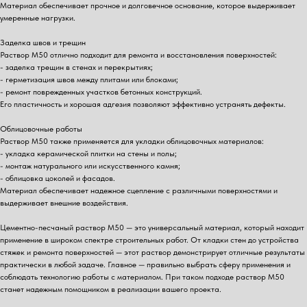
Материал обеспечивает прочное и долговечное основание, которое выдерживает
умеренные нагрузки.
Заделка швов и трещин
Раствор М50 отлично подходит для ремонта и восстановления поверхностей:
- заделка трещин в стенах и перекрытиях;
- герметизация швов между плитами или блоками;
- ремонт поврежденных участков бетонных конструкций.
Его пластичность и хорошая адгезия позволяют эффективно устранять дефекты.
Облицовочные работы
Раствор М50 также применяется для укладки облицовочных материалов:
- укладка керамической плитки на стены и полы;
- монтаж натурального или искусственного камня;
- облицовка цоколей и фасадов.
Материал обеспечивает надежное сцепление с различными поверхностями и
выдерживает внешние воздействия.
Цементно-песчаный раствор М50 — это универсальный материал, который находит
применение в широком спектре строительных работ. От кладки стен до устройства
стяжек и ремонта поверхностей — этот раствор демонстрирует отличные результаты
практически в любой задаче. Главное — правильно выбрать сферу применения и
соблюдать технологию работы с материалом. При таком подходе раствор М50
станет надежным помощником в реализации вашего проекта.