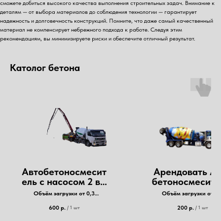
сможете добиться высокого качества выполнения строительных задач. Внимание к
деталям — от выбора материалов до соблюдения технологии — гарантирует
надежность и долговечность конструкций. Помните, что даже самый качественный
материал не компенсирует небрежного подхода к работе. Следуя этим
рекомендациям, вы минимизируете риски и обеспечите отличный результат.
Католог бетона
Автобетоносмесит
Арендовать Ав
ель с насосом 2 в 1
бетоносмесите
( гибрид ) Аренда,
Миксер,
Объём загрузки от 0,3
Объём загрузки от 0,
Доставка Бетона
бетономешал
кубометра бетона , но не более
кубометра бетона , но не
10
12
600
р.
200
р.
/
1 шт
/
1 шт