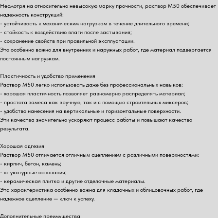
Несмотря на относительно невысокую марку прочности, раствор М50 обеспечивает
надежность конструкций:
- устойчивость к механическим нагрузкам в течение длительного времени;
- стойкость к воздействию влаги после застывания;
- сохранение свойств при правильной эксплуатации.
Это особенно важно для внутренних и наружных работ, где материал подвергается
постоянным нагрузкам.
Пластичность и удобство применения
Раствор М50 легко использовать даже без профессиональных навыков:
- хорошая пластичность позволяет равномерно распределять материал;
- простота замеса как вручную, так и с помощью строительных миксеров;
- удобство нанесения на вертикальные и горизонтальные поверхности.
Эти качества значительно ускоряют процесс работы и повышают качество
результата.
Хорошая адгезия
Раствор М50 отличается отличным сцеплением с различными поверхностями:
- кирпич, бетон, камень;
- штукатурные основания;
- керамическая плитка и другие отделочные материалы.
Эта характеристика особенно важна для кладочных и облицовочных работ, где
надежное сцепление — ключ к успеху.
Дополнительные преимущества