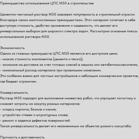
Преимущества использования ЦПС М50 в строительстве
Цементно-песчаный раствор М50 завоевал популярность в строительной отрасли
благодаря своим многочисленным преимуществам. Этот материал сочетает в себе
доступную стоимость, удобство применения и надежность, что делает его
универсальным выбором для широкого спектра задач. Рассмотрим основные плюсы
использования раствора М50.
Экономичность
Одним из главных преимуществ ЦПС М50 является его доступная цена:
- низкая стоимость компонентов (цемента и песка);
- экономия на доставке за счет готовых смесей в мешках или автобетоносмесителях;
- минимальный расход материала при правильном нанесении.
Это особенно важно для частных застройщиков и небольших коммерческих проектов,
где бюджет ограничен.
Универсальность
Раствор М50 подходит для выполнения множества работ, что упрощает логистику и
снижает затраты на закупку разных материалов:
- кладка кирпича, блоков и камня;
- устройство стяжек и штукатурных слоев;
- ремонт и заделка дефектов поверхностей.
Такая универсальность делает его незаменимым на объектах разного масштаба.
Прочность и долговечность