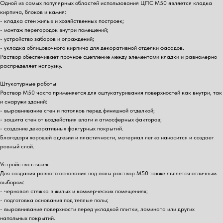
Одной из самых популярных областей использования ЦПС М50 является кладка
кирпича, блоков и камня:
- кладка стен жилых и хозяйственных построек;
- монтаж перегородок внутри помещений;
- устройство заборов и ограждений;
- укладка облицовочного кирпича для декоративной отделки фасадов.
Раствор обеспечивает прочное сцепление между элементами кладки и равномерно
распределяет нагрузку.
Штукатурные работы
Раствор М50 часто применяется для оштукатуривания поверхностей как внутри, так
и снаружи зданий:
- выравнивание стен и потолков перед финишной отделкой;
- защита стен от воздействия влаги и атмосферных факторов;
- создание декоративных фактурных покрытий.
Благодаря хорошей адгезии и пластичности, материал легко наносится и создает
ровный слой.
Устройство стяжек
Для создания ровного основания под полы раствор М50 также является отличным
выбором:
- черновая стяжка в жилых и коммерческих помещениях;
- подготовка основания под теплые полы;
- выравнивание поверхности перед укладкой плитки, ламината или других
напольных покрытий.