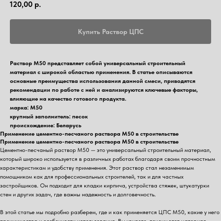
120,00
р.
Купить Раствор ЦПС
Раствор М50 представляет собой универсальный строительный
материал с широкой областью применения. В статье описываются
основные преимущества использования данной смеси, приводятся
рекомендации по работе с ней и анализируются ключевые факторы,
влияющие на качество готового продукта.
марка: М50
крупный заполнитель: песок
происхождение: Беларусь
Применение цементно-песчаного раствора М50 в строительстве
Применение цементно-песчаного раствора М50 в строительстве
Цементно-песчаный раствор М50 — это универсальный строительный материал,
который широко используется в различных работах благодаря своим прочностным
характеристикам и удобству применения. Этот раствор стал незаменимым
помощником как для профессиональных строителей, так и для частных
застройщиков. Он подходит для кладки кирпича, устройства стяжек, штукатурки
стен и других задач, где важны надежность и долговечность.
В этой статье мы подробно разберем, где и как применяется ЦПС М50, какие у него
преимущества и особенности использования. Вы узнаете, почему этот материал