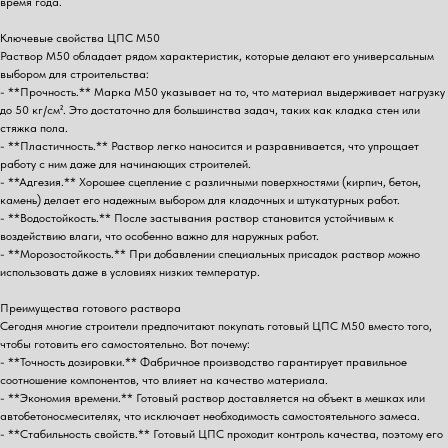
время года.
Ключевые свойства ЦПС М50
Раствор М50 обладает рядом характеристик, которые делают его универсальным
выбором для строительства:
- **Прочность.** Марка М50 указывает на то, что материал выдерживает нагрузку
до 50 кг/см². Это достаточно для большинства задач, таких как кладка стен или
стяжка пола.
- **Пластичность.** Раствор легко наносится и разравнивается, что упрощает
работу с ним даже для начинающих строителей.
- **Адгезия.** Хорошее сцепление с различными поверхностями (кирпич, бетон,
камень) делает его надежным выбором для кладочных и штукатурных работ.
- **Водостойкость.** После застывания раствор становится устойчивым к
воздействию влаги, что особенно важно для наружных работ.
- **Морозостойкость.** При добавлении специальных присадок раствор можно
использовать даже в условиях низких температур.
Преимущества готового раствора
Сегодня многие строители предпочитают покупать готовый ЦПС М50 вместо того,
чтобы готовить его самостоятельно. Вот почему:
- **Точность дозировки.** Фабричное производство гарантирует правильное
соотношение компонентов, что влияет на качество материала.
- **Экономия времени.** Готовый раствор доставляется на объект в мешках или
автобетоносмесителях, что исключает необходимость самостоятельного замеса.
- **Стабильность свойств.** Готовый ЦПС проходит контроль качества, поэтому его