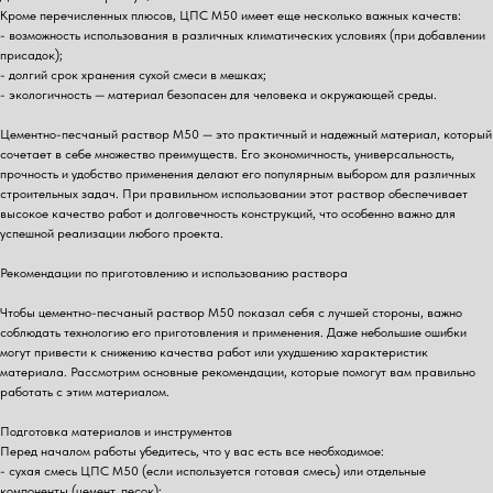
Кроме перечисленных плюсов, ЦПС М50 имеет еще несколько важных качеств:
- возможность использования в различных климатических условиях (при добавлении
присадок);
- долгий срок хранения сухой смеси в мешках;
- экологичность — материал безопасен для человека и окружающей среды.
Цементно-песчаный раствор М50 — это практичный и надежный материал, который
сочетает в себе множество преимуществ. Его экономичность, универсальность,
прочность и удобство применения делают его популярным выбором для различных
строительных задач. При правильном использовании этот раствор обеспечивает
высокое качество работ и долговечность конструкций, что особенно важно для
успешной реализации любого проекта.
Рекомендации по приготовлению и использованию раствора
Чтобы цементно-песчаный раствор М50 показал себя с лучшей стороны, важно
соблюдать технологию его приготовления и применения. Даже небольшие ошибки
могут привести к снижению качества работ или ухудшению характеристик
материала. Рассмотрим основные рекомендации, которые помогут вам правильно
работать с этим материалом.
Подготовка материалов и инструментов
Перед началом работы убедитесь, что у вас есть все необходимое:
- сухая смесь ЦПС М50 (если используется готовая смесь) или отдельные
компоненты (цемент, песок);