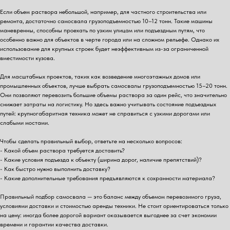
Если объем раствора небольшой, например, для частного строительства или
ремонта, достаточно самосвала грузоподъемностью 10–12 тонн. Такие машины
маневренны, способны проехать по узким улицам или подъездным путям, что
особенно важно для объектов в черте города или на сложном рельефе. Однако их
использование для крупных строек будет неэффективным из-за ограниченной
вместимости кузова.
Для масштабных проектов, таких как возведение многоэтажных домов или
промышленных объектов, лучше выбрать самосвалы грузоподъемностью 15–20 тонн.
Они позволяют перевозить большие объемы раствора за один рейс, что значительно
снижает затраты на логистику. Но здесь важно учитывать состояние подъездных
путей: крупногабаритная техника может не справиться с узкими дорогами или
слабыми мостами.
Чтобы сделать правильный выбор, ответьте на несколько вопросов:
- Какой объем раствора требуется доставить?
- Какие условия подъезда к объекту (ширина дорог, наличие препятствий)?
- Как быстро нужно выполнить доставку?
- Какие дополнительные требования предъявляются к сохранности материала?
Правильный подбор самосвала — это баланс между объемом перевозимого груза,
условиями доставки и стоимостью аренды техники. Не стоит ориентироваться только
на цену: иногда более дорогой вариант оказывается выгоднее за счет экономии
времени и гарантии качества доставки.