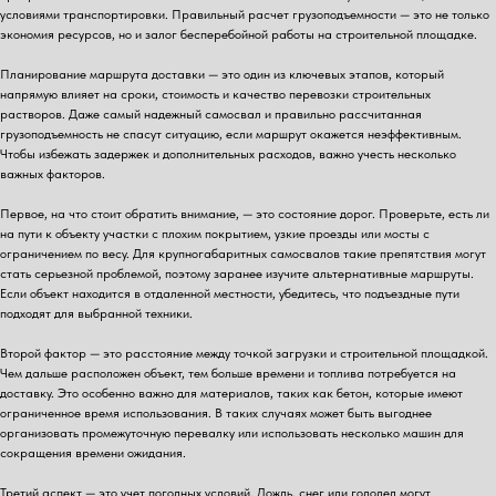
условиями транспортировки. Правильный расчет грузоподъемности — это не только
экономия ресурсов, но и залог бесперебойной работы на строительной площадке.
Планирование маршрута доставки — это один из ключевых этапов, который
напрямую влияет на сроки, стоимость и качество перевозки строительных
растворов. Даже самый надежный самосвал и правильно рассчитанная
грузоподъемность не спасут ситуацию, если маршрут окажется неэффективным.
Чтобы избежать задержек и дополнительных расходов, важно учесть несколько
важных факторов.
Первое, на что стоит обратить внимание, — это состояние дорог. Проверьте, есть ли
на пути к объекту участки с плохим покрытием, узкие проезды или мосты с
ограничением по весу. Для крупногабаритных самосвалов такие препятствия могут
стать серьезной проблемой, поэтому заранее изучите альтернативные маршруты.
Если объект находится в отдаленной местности, убедитесь, что подъездные пути
подходят для выбранной техники.
Второй фактор — это расстояние между точкой загрузки и строительной площадкой.
Чем дальше расположен объект, тем больше времени и топлива потребуется на
доставку. Это особенно важно для материалов, таких как бетон, которые имеют
ограниченное время использования. В таких случаях может быть выгоднее
организовать промежуточную перевалку или использовать несколько машин для
сокращения времени ожидания.
Третий аспект — это учет погодных условий. Дождь, снег или гололед могут