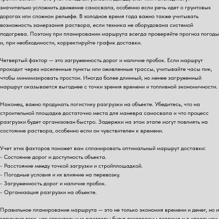
значительно усложнить движение самосвала, особенно если речь идет о грунтовых
дорогах или сложном рельефе. В холодное время года важно также учитывать
возможность замерзания раствора, если техника не оборудована системой
подогрева. Поэтому при планировании маршрута всегда проверяйте прогноз погоды
и, при необходимости, корректируйте график доставки.
Четвертый фактор — это загруженность дорог и наличие пробок. Если маршрут
проходит через населенные пункты или оживленные трассы, учитывайте часы пик,
чтобы минимизировать простои. Иногда более длинный, но менее загруженный
маршрут оказывается выгоднее с точки зрения времени и топливной экономичности.
Наконец, важно продумать логистику разгрузки на объекте. Убедитесь, что на
строительной площадке достаточно места для маневра самосвала и что процесс
разгрузки будет организован быстро. Задержки на этом этапе могут повлиять на
состояние раствора, особенно если он чувствителен к времени.
Учет этих факторов поможет вам спланировать оптимальный маршрут доставки:
- Состояние дорог и доступность объекта.
- Расстояние между точкой загрузки и стройплощадкой.
- Погодные условия и их влияние на перевозку.
- Загруженность дорог и наличие пробок.
- Организация разгрузки на объекте.
Правильное планирование маршрута — это не только экономия времени и денег, но и
гарантия того, что строительные растворы будут доставлены вовремя и в идеальном