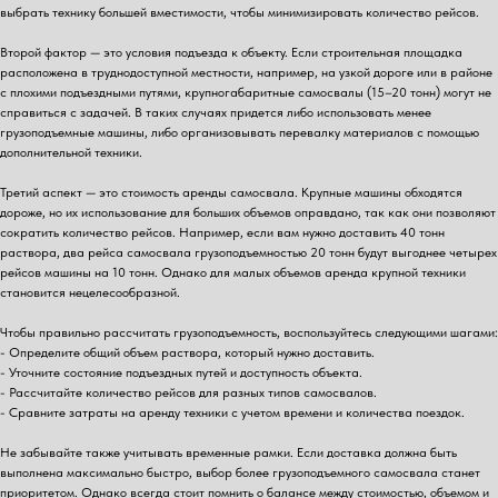
выбрать технику большей вместимости, чтобы минимизировать количество рейсов.
Второй фактор — это условия подъезда к объекту. Если строительная площадка
расположена в труднодоступной местности, например, на узкой дороге или в районе
с плохими подъездными путями, крупногабаритные самосвалы (15–20 тонн) могут не
справиться с задачей. В таких случаях придется либо использовать менее
грузоподъемные машины, либо организовывать перевалку материалов с помощью
дополнительной техники.
Третий аспект — это стоимость аренды самосвала. Крупные машины обходятся
дороже, но их использование для больших объемов оправдано, так как они позволяют
сократить количество рейсов. Например, если вам нужно доставить 40 тонн
раствора, два рейса самосвала грузоподъемностью 20 тонн будут выгоднее четырех
рейсов машины на 10 тонн. Однако для малых объемов аренда крупной техники
становится нецелесообразной.
Чтобы правильно рассчитать грузоподъемность, воспользуйтесь следующими шагами:
- Определите общий объем раствора, который нужно доставить.
- Уточните состояние подъездных путей и доступность объекта.
- Рассчитайте количество рейсов для разных типов самосвалов.
- Сравните затраты на аренду техники с учетом времени и количества поездок.
Не забывайте также учитывать временные рамки. Если доставка должна быть
выполнена максимально быстро, выбор более грузоподъемного самосвала станет
приоритетом. Однако всегда стоит помнить о балансе между стоимостью, объемом и