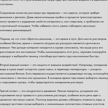
состоянии.
Сохранение качества раствора при перевозке — это задача, которая требует
внимания к деталям. Даже незначительные ошибки в процессе транспортировки
могут привести к ухудшению свойств материала и, как следствие, к проблемам на
строительной площадке. Чтобы избежать этого, важно соблюдать несколько
ключевых рекомендаций.
Первое, на что стоит обратить внимание, — это время в пути. Для многих растворов,
особенно бетона, время с момента загрузки до разгрузки является критически
важным. Чем дольше материал находится в кузове самосвала, тем выше риск его
расслоения или застывания. Чтобы минимизировать этот риск, заранее планируйте
маршрут и выбирайте технику, способную доставить груз максимально быстро.
Второй важный момент — это защита от внешних воздействий. Например, попадание
воды в кузов может испортить сухие смеси, а перепады температуры — ускорить
застывание бетона. Если перевозка осуществляется в дождливую погоду, используйте
самосвалы с тентами или крышками. В холодное время года важно выбирать технику
с подогревом кузова, чтобы предотвратить замерзание раствора.
Третий аспект — это аккуратность движения. Резкие повороты, ускорения или
торможения могут привести к расслоению раствора, особенно если речь идет о
цементно-песчаных смесях. Поэтому водитель должен соблюдать плавность хода, а
маршрут доставки лучше выбирать с минимальным количеством сложных участков