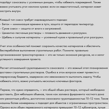
подойдут самосвалы с усиленным днищем, чтобы избежать повреждений. Также
важно учитывать угол наклона кузова: если он недостаточный, материал может
застрять внутри.
Каждый тип смеси требует индивидуального подхода:
- Бетон — минимизация времени в пути, защита от перепадов температур.
- Сухие смеси — защита от влаги и загрязнений.
- Цементно-песчаные растворы — плавность движения и разгрузки.
- Щебень и сыпучие материалы — усиленный кузов и правильный угол разгрузки.
Учет этих особенностей поможет сохранить качество материалов и обеспечить
бесперебойное выполнение строительных работ. Помните: правильно
организованная транспортировка — это не только экономия ресурсов, но и залог
успешного завершения проекта.
Расчет оптимальной грузоподъемности самосвала — это важный этап планирования
доставки строительных растворов. Ошибка в этом вопросе может привести к
перерасходу бюджета, задержкам или невозможности выполнить задачу. Чтобы
избежать этого, важно учитывать несколько ключевых факторов.
Первое, что нужно определить, — это общий объем раствора, который необходимо
доставить. Для небольших объемов, таких как заливка фундамента частного дома
или ремонтные работы, достаточно самосвала грузоподъемностью 10–12 тонн. Такие
машины более маневренны и подходят для объектов с ограниченным пространством.
Однако если объем перевозимого материала превышает 10–12 кубометров, лучше