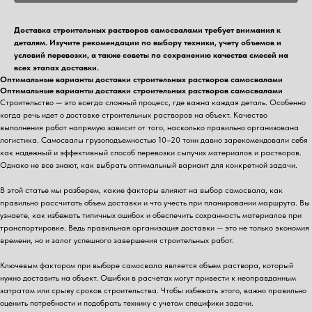
Доставка строительных растворов самосвалами требует внимания к
деталям. Изучите рекомендации по выбору техники, учету объемов и
условий перевозки, а также советы по сохранению качества смесей на
всех этапах доставки.
Оптимальные варианты доставки строительных растворов самосвалами
Оптимальные варианты доставки строительных растворов самосвалами
Строительство — это всегда сложный процесс, где важна каждая деталь. Особенно
когда речь идет о доставке строительных растворов на объект. Качество
выполнения работ напрямую зависит от того, насколько правильно организована
логистика. Самосвалы грузоподъемностью 10–20 тонн давно зарекомендовали себя
как надежный и эффективный способ перевозки сыпучих материалов и растворов.
Однако не все знают, как выбрать оптимальный вариант для конкретной задачи.
В этой статье мы разберем, какие факторы влияют на выбор самосвала, как
правильно рассчитать объем доставки и что учесть при планировании маршрута. Вы
узнаете, как избежать типичных ошибок и обеспечить сохранность материалов при
транспортировке. Ведь правильная организация доставки — это не только экономия
времени, но и залог успешного завершения строительных работ.
Ключевым фактором при выборе самосвала является объем раствора, который
нужно доставить на объект. Ошибки в расчетах могут привести к неоправданным
затратам или срыву сроков строительства. Чтобы избежать этого, важно правильно
оценить потребности и подобрать технику с учетом специфики задачи.