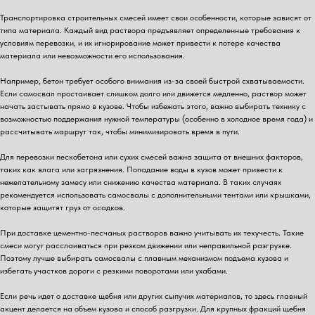
Транспортировка строительных смесей имеет свои особенности, которые зависят от
типа материала. Каждый вид раствора предъявляет определенные требования к
условиям перевозки, и их игнорирование может привести к потере качества
материала или невозможности его использования.
Например, бетон требует особого внимания из-за своей быстрой схватываемости.
Если самосвал простаивает слишком долго или движется медленно, раствор может
начать застывать прямо в кузове. Чтобы избежать этого, важно выбирать технику с
возможностью поддержания нужной температуры (особенно в холодное время года) и
рассчитывать маршрут так, чтобы минимизировать время в пути.
Для перевозки пескобетона или сухих смесей важна защита от внешних факторов,
таких как влага или загрязнения. Попадание воды в кузов может привести к
нежелательному замесу или снижению качества материала. В таких случаях
рекомендуется использовать самосвалы с дополнительными тентами или крышками,
которые защитят груз от осадков.
При доставке цементно-песчаных растворов важно учитывать их текучесть. Такие
смеси могут расслаиваться при резком движении или неправильной разгрузке.
Поэтому лучше выбирать самосвалы с плавным механизмом подъема кузова и
избегать участков дороги с резкими поворотами или ухабами.
Если речь идет о доставке щебня или других сыпучих материалов, то здесь главный
акцент делается на объем кузова и способ разгрузки. Для крупных фракций щебня